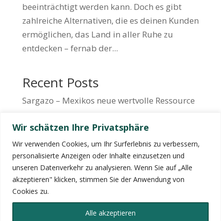
beeinträchtigt werden kann. Doch es gibt
zahlreiche Alternativen, die es deinen Kunden
ermöglichen, das Land in aller Ruhe zu
entdecken – fernab der...
Recent Posts
Sargazo – Mexikos neue wertvolle Ressource
Neues aus der DomRep – Santiago als Tor
Wir schätzen Ihre Privatsphäre
zum aktiven Karibikurlaub
Wir verwenden Cookies, um Ihr Surferlebnis zu verbessern,
Kolumbien fernab der Massen: Alternative
personalisierte Anzeigen oder Inhalte einzusetzen und
Aktivitäten für Kiubo-Kunden
unseren Datenverkehr zu analysieren. Wenn Sie auf „Alle
akzeptieren" klicken, stimmen Sie der Anwendung von
Recent Comments
Cookies zu.
No hay comentarios que mostrar.
Alle akzeptieren