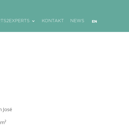
RTS2EXPERTS
KONTAKT
NEWS
n José
km²