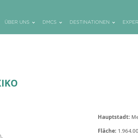
ÜBER UNS
DMCS
DESTINATIONEN
EXPE
IKO
Hauptstadt
:
Me
Fläche
:
1.964.0